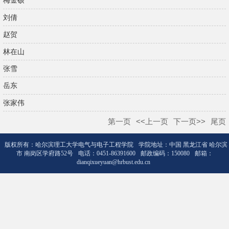
梅金硕
刘倩
赵贺
林在山
张雪
岳东
张家伟
第一页
<<上一页
下一页>>
尾页
版权所有：哈尔滨理工大学电气与电子工程学院
学院地址：中国 黑龙江省 哈尔滨
市 南岗区学府路52号
电话：0451-86391600
邮政编码：150080
邮箱：
dianqixueyuan@hrbust.edu.cn